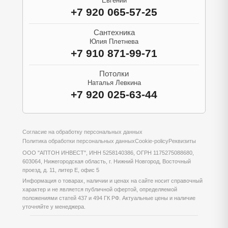
Евгений
+7 920 065-57-25
Сантехника
Юлия Плетнева
+7 910 871-99-71
Потолки
Наталья Левкина
+7 920 025-63-44
Согласие на обработку персональных данных
Политика обработки персональных данных
Cookie-policy
Реквизиты
ООО "АПТОН ИНВЕСТ", ИНН 5258140386, ОГРН 1175275088680,
603064, Нижегородская область, г. Нижний Новгород, Восточный
проезд, д. 11, литер Е, офис 5
Информация о товарах, наличии и ценах на сайте носит справочный
характер и не является публичной офертой, определяемой
положениями статей 437 и 494 ГК РФ. Актуальные цены и наличие
уточняйте у менеджера.