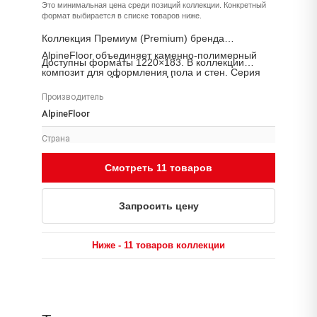
Это минимальная цена среди позиций коллекции. Конкретный
формат выбирается в списке товаров ниже.
Коллекция Премиум (Premium) бренда
AlpineFloor объединяет каменно-полимерный
Доступны форматы 1220×183. В коллекции
композит для оформления пола и стен. Серия
представлено 11 товаров. Наличие, цену и сроки
подходит для жилых интерьеров, общественных
поставки уточняйте у менеджера «Аптон».
Производитель
пространств и коммерческих проектов.
AlpineFloor
Страна
Россия
Смотреть 11 товаров
Размеры
1220×183
Запросить цену
Толщина
8
Ниже - 11 товаров коллекции